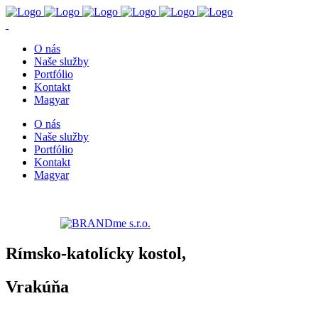
O nás
Naše služby
Portfólio
Kontakt
Magyar
O nás
Naše služby
Portfólio
Kontakt
Magyar
© 2020 Milan Nagy – STAV
Všetky práva vyhradené.
Created by:
Rímsko-katolícky kostol,
Vrakúňa